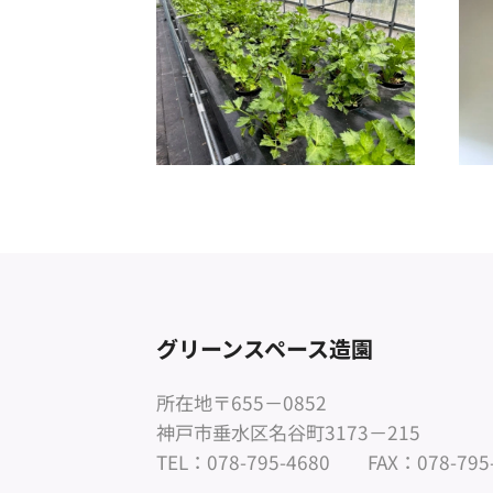
グリーンスペース造園
所在地〒655－0852
神戸市垂水区名谷町3173－215
TEL：078-795-4680 FAX：078-795