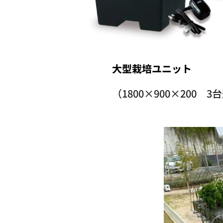
大型栽培ユ
ニット
（1800×900×200 3