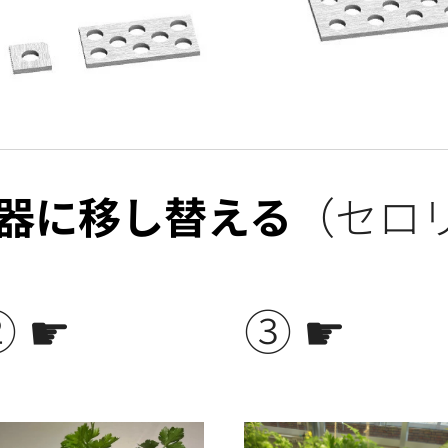
器に移し替える
（セロ
② ☛
③ ☛